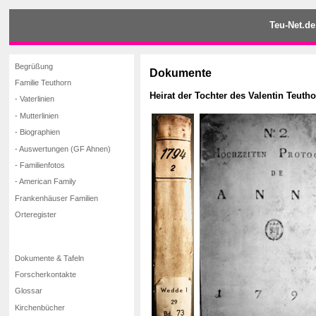
Teu-Net.de
Begrüßung
Dokumente
Familie Teuthorn
Heirat der Tochter des Valentin Teut
- Vaterlinien
- Mutterlinien
- Biographien
- Auswertungen (GF Ahnen)
- Familienfotos
- American Family
Frankenhäuser Familien
Orteregister
Dokumente & Tafeln
Forscherkontakte
Glossar
Kirchenbücher