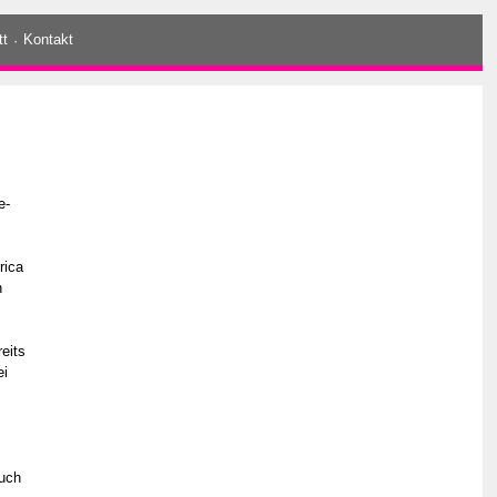
tt
·
Kontakt
e-
rica
n
reits
ei
auch