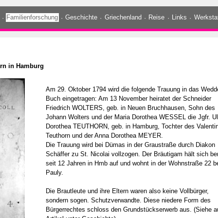
·
Familienforschung
·
Geschichte
·
Griechenland
·
Reise
·
Links
·
Werksta
horn in Hamburg
Am 29. Oktober 1794 wird die folgende Trauung in das Wedd
Buch eingetragen: Am 13 November heiratet der Schneider
Friedrich WOLTERS, geb. in Neuen Bruchhausen, Sohn des
Johann Wolters und der Maria Dorothea WESSEL die Jgfr. Ul
Dorothea TEUTHORN, geb. in Hamburg, Tochter des Valenti
Teuthorn und der Anna Dorothea MEYER.
Die Trauung wird bei Dümas in der Graustraße durch Diakon
Schäffer zu St. Nicolai vollzogen. Der Bräutigam hält sich be
seit 12 Jahren in Hmb auf und wohnt in der Wohnstraße 22 b
Pauly.
Die Brautleute und ihre Eltern waren also keine Vollbürger,
sondern sogen. Schutzverwandte. Diese niedere Form des
Bürgerrechtes schloss den Grundstückserwerb aus. (Siehe 