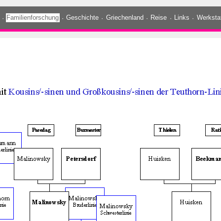
·
Familienforschung
·
Geschichte
·
Griechenland
·
Reise
·
Links
·
Werksta