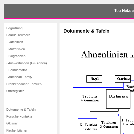
Teu-Net.de
Begrüßung
Dokumente & Tafeln
Familie Teuthorn
- Vaterlinien
- Mutterlinien
- Biographien
- Auswertungen (GF Ahnen)
- Familienfotos
- American Family
Frankenhäuser Familien
Orteregister
Dokumente & Tafeln
Forscherkontakte
Glossar
Kirchenbücher