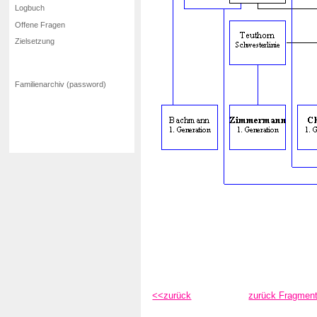
Logbuch
Offene Fragen
Zielsetzung
Familienarchiv (password)
<<zurück
zurück Fragmen