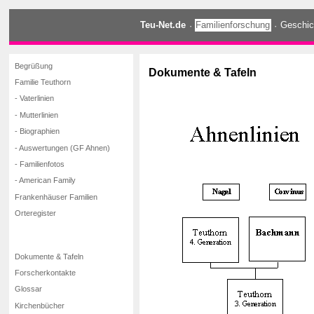
Teu-Net.de
·
Familienforschung
·
Geschic
Begrüßung
Dokumente & Tafeln
Familie Teuthorn
- Vaterlinien
- Mutterlinien
- Biographien
- Auswertungen (GF Ahnen)
- Familienfotos
- American Family
Frankenhäuser Familien
Orteregister
Dokumente & Tafeln
Forscherkontakte
Glossar
Kirchenbücher