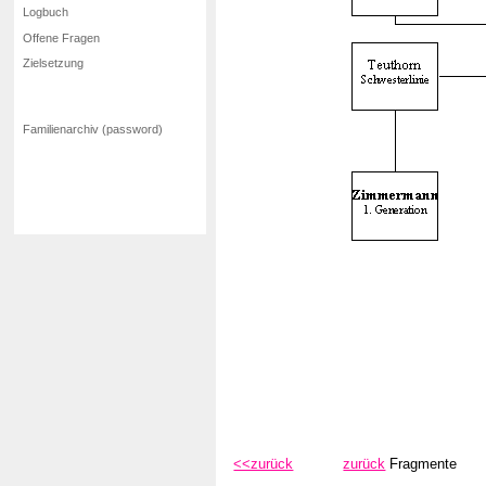
Logbuch
Offene Fragen
Zielsetzung
Familienarchiv (password)
<<zurück
zurück
Fragmente