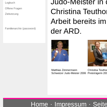
Judo-Meister in 
Logbuch
Offene Fragen
Christina Teuthor
Zielsetzung
Arbeit bereits i
der ARD.
Familienarchiv (password)
Matthias Zimmermann
Christina Teuth
Schweizer Judo-Meister 2006
Preisträgerin 20
Home
·
Impressum
·
Seit