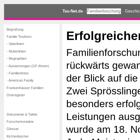
Teu-Net.de
·
Familienforschung
·
Geschic
Begrüßung
Erfolgreich
Familie Teuthorn
- Vaterlinien
Familienforschu
- Mutterlinien
- Biographien
rückwärts gewan
- Auswertungen (GF Ahnen)
- Familienfotos
der Blick auf die
- American Family
Zwei Sprössling
Frankenhäuser Familien
Orteregister
besonders erfolg
Leistungen aus
Dokumente & Tafeln
Forscherkontakte
wurde am 18. N
Glossar
Kirchenbücher