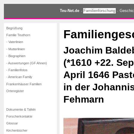
Teu-Net.de
·
Familienforschung
·
Geschic
Begrüßung
Familienges
Familie Teuthorn
- Vaterlinien
Joachim Balde
- Mutterlinien
- Biographien
(*1610 +22. Sep
- Auswertungen (GF Ahnen)
- Familienfotos
April 1646 Past
- American Family
in der Johannis
Frankenhäuser Familien
Orteregister
Fehmarn
Dokumente & Tafeln
Forscherkontakte
Glossar
Kirchenbücher