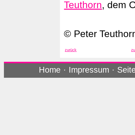
Teuthorn
, dem O
© Peter Teuthor
zurück
z
Home
·
Impressum
·
Seit